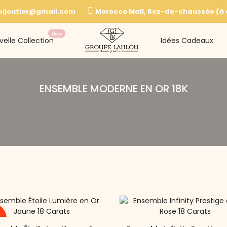
bijoutier@gmail.com
Morocco Mall, Rez-de-chaussée (à c
New
velle Collection
Idées Cadeaux
ENSEMBLE MODERNE EN OR 18K
u