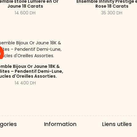
emble Étoile Lumière en Or
Ensemble Infinity Prestige 
Jaune 18 Carats
Rose 18 Carats
14 600 DH
35 300 DH
u
mble Bijoux Or Jaune 18K &
lites – Pendentif Demi-Lune,
cles d'Oreilles Assorties.
14 400 DH
gories
Information
Liens utiles