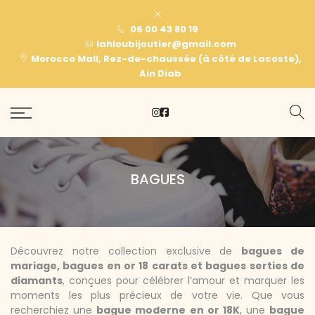
06 00 43 80 19
lahloubijoutier@gmail.com
Morocco Mall, Rez-de-chaussée (à côté de Lacoste),
Ain Diab
BAGUES
Découvrez notre collection exclusive de
bagues de
mariage, bagues en or 18 carats et bagues serties de
diamants
, conçues pour célébrer l’amour et marquer les
moments les plus précieux de votre vie. Que vous
recherchiez une
bague moderne en or 18K
, une
bague