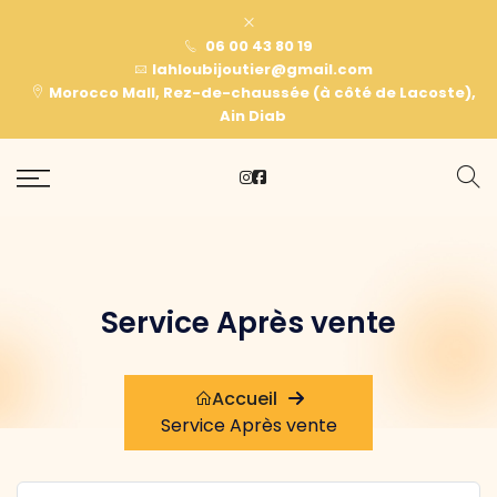
06 00 43 80 19
lahloubijoutier@gmail.com
Morocco Mall, Rez-de-chaussée (à côté de Lacoste),
Ain Diab
Service Après vente
Accueil
Service Après vente