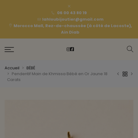
06 00 43 80 19
lahloubijoutier@gmail.com
Morocco Mall, Rez-de-chaussée (à côté de Lacoste),
Ain Diab
Accueil
BÉBÉ
Pendentif Main de Khmissa Bébé en Or Jaune 18
Carats