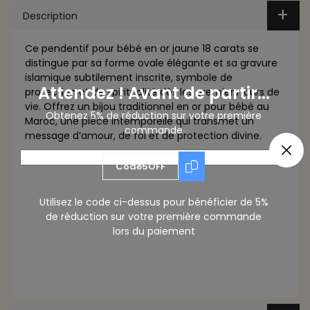
Description
Ce pendentif pour bébé en or jaune 18 carats se
distingue par sa forme ovale élégante et sa gravure
islamique subtilement inscrite, symbole de
Attendez ! Avant de partir...
protection et de spiritualité dès les premiers jours de
vie. Offrez un bijou traditionnel en or pour bébé au
Obtenez 5% de réduction sur votre première
Maroc, une pièce intemporelle qui transmet un
commande
message d’amour, de foi et de protection divine.
Code5OFF
Utilisez le code ci-dessus pour bénéficier de 5%
de réduction sur votre première commande
lors du paiement