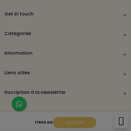
Get in touch
Categories
Information
Liens utiles
Inscription à la newsletter
Copyright ©
2026
GROUPELAHLOUGLK
tous droits réservés.
ACHETER
17800 DH
Développé & Référencé par
Catch Wave Technology