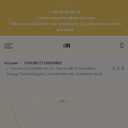
06 00 43 80 19
lahloubijoutier@gmail.com
Morocco Mall, Rez-de-chaussée (à côté de Lacoste),
Ain Diab
Accueil
PARURE ET ENSEMBLE
Parure Complète en Or Jaune 18K & Diamilites –
Design Floral Élégant, L'ensemble de Joaillerie Idéal.