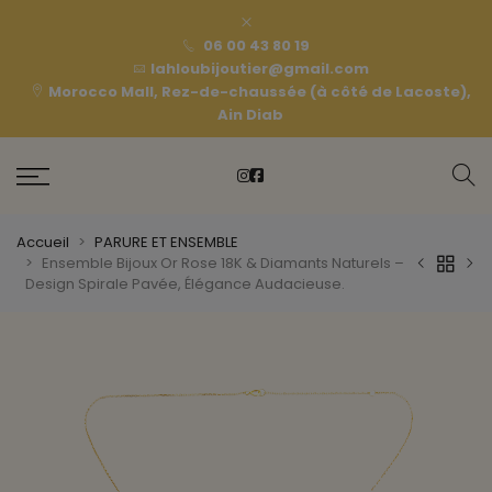
06 00 43 80 19
lahloubijoutier@gmail.com
Morocco Mall, Rez-de-chaussée (à côté de Lacoste),
Ain Diab
Accueil
PARURE ET ENSEMBLE
Ensemble Bijoux Or Rose 18K & Diamants Naturels –
Design Spirale Pavée, Élégance Audacieuse.