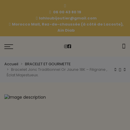
06 00 43 80 19
lahloubijoutier@gmail.com
Morocco Mall, Rez-de-chaussée (à côté de Lacoste),
Ain Diab
Accueil
BRACELET ET GOURMETTE
Bracelet Jonc Traditionnel Or Jaune 18K – Filigrane ,
Éclat Majestueux.