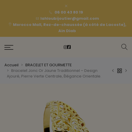
06 00 43 80 19
lahloubijoutier@gmail.com
Morocco Mall, Rez-de-chaussée (à côté de Lacoste),
Ain Diab
Accueil
BRACELET ET GOURMETTE
Bracelet Jonc Or Jaune Traditionnel – Design
Ajouré, Pierre Verte Centrale, Élégance Orientale.