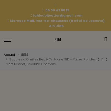
06 00 43 80 19
lahloubijoutier@gmail.com
Morocco Mall, Rez-de-chaussée (à côté de Lacoste),
Ain Diab
Accueil
BÉBÉ
Boucles d'Oreilles Bébé Or Jaune 18K – Puces Rondes,
Motif Discret, Sécurité Optimale.