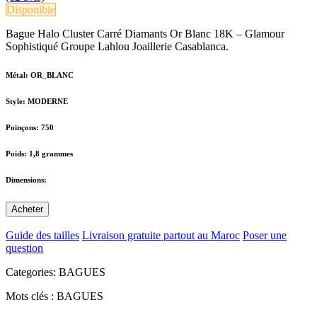
Disponible
Bague Halo Cluster Carré Diamants Or Blanc 18K – Glamour
Sophistiqué Groupe Lahlou Joaillerie Casablanca.
Métal:
OR_BLANC
Style:
MODERNE
Poinçons:
750
Poids:
1,8 grammes
Dimensions:
Acheter
Guide des tailles
Livraison gratuite partout au Maroc
Poser une
question
Categories:
BAGUES
Mots clés :
BAGUES