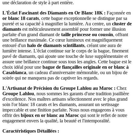
une déclaration de style à part entière.
L'Éclat Fascinant des Diamants en Or Blanc 18K :
Façonnée en
or blanc 18 carats
, cette bague exceptionnelle se distingue par sa
pureté et sa capacité à magnifier la lumière. Au centre, un
cluster de
diamants
est méticuleusement assemblé pour former une illusion
parfaite d'un grand diamant de
taille princesse ou coussin
, offrant
une brillance maximale. Ce cœur lumineux est magnifiquement
entouré d'un
halo de diamants scintillants
, créant une aura de
lumière intense. L'éclat continue sur le corps de la bague, finement
pavé de diamants, qui ajoute une touche de luxe supplémentaire et
assure une brillance continue sous tous les angles. Cette bague est le
choix idéal pour une
bague de fiançailles originale en or blanc à
Casablanca
, un cadeau d'anniversaire mémorable, ou un bijou de
soirée qui ne manquera pas de captiver les regards.
L'Artisanat de Précision du Groupe Lahlou au Maroc :
Chez
Groupe Lahlou
, nous sommes les garants d'une tradition joaillière
d'excellence. Nos maîtres artisans sélectionnent avec le plus grand
soin l'or blanc 18 carats et les diamants, assurant un sertissage
impeccable et une finition parfaite. Nous nous engageons à vous
offrir des
bijoux en or blanc au Maroc
qui sont le reflet de notre
engagement envers la qualité, la beauté et l'intemporalité.
Caractéristiques Détaillées :