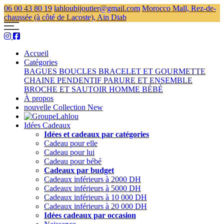
06 00 43 80 19
lahloubijoutier@gmail.com
Morocco Mall, Rez-de-
chaussée (à côté de Lacoste), Ain Diab
Accueil
Catégories
BAGUES
BOUCLES
BRACELET ET GOURMETTE
CHAINE PENDENTIF
PARURE ET ENSEMBLE
BROCHE ET SAUTOIR
HOMME
BÉBÉ
À propos
nouvelle Collection
New
Idées Cadeaux
Idées et cadeaux par catégories
Cadeau pour elle
Cadeau pour lui
Cadeau pour bébé
Cadeaux par budget
Cadeaux inférieurs à 2000 DH
Cadeaux inférieurs à 5000 DH
Cadeaux inférieurs à 10 000 DH
Cadeaux inférieurs à 20 000 DH
Idées cadeaux par occasion